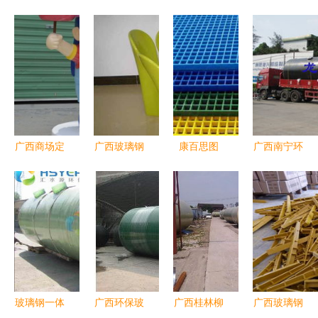
广西商场定
广西玻璃钢
康百思图
广西南宁环
制动漫卡通
订制家具厂
广西优质玻
保玻璃钢化
玻璃钢雕塑
家产品大图
璃钢格栅生
粪池有限责
创意与商业
展示
产厂家
任公司 专
的完美结合
业玻璃钢生
产供应商与
先锋品牌
玻璃钢一体
广西环保玻
广西桂林柳
广西玻璃钢