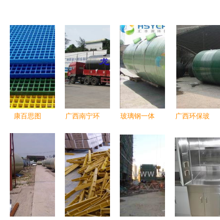
康百思图
广西南宁环
玻璃钢一体
广西环保玻
广西优质玻
保玻璃钢化
化污水处理
璃钢化粪池
璃钢格栅生
粪池有限责
设备 广西
机械缠绕技
产厂家
任公司 专
HSY WS系
术的应用与
业玻璃钢生
列的应用与
发展
产供应商与
优势
先锋品牌