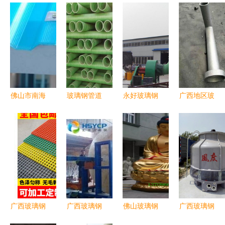
佛山市南海
玻璃钢管道
永好玻璃钢
广西地区玻
区鹰发玻璃
现代农业供
制品 优质
璃钢泄水管
钢塑胶制品
水与灌溉的
玻璃钢脱硫
价格解析及
厂 专注
优选方案
塔制造商，
选购指南
PVC波浪
——以广西
服务覆盖淮
瓦、PVC水
应用为例
北与广西
槽及广西玻
璃钢产品
广西玻璃钢
广西玻璃钢
佛山玻璃钢
广西玻璃钢
产业 优
搅拌罐 化
艺术雕塑
设备降温空