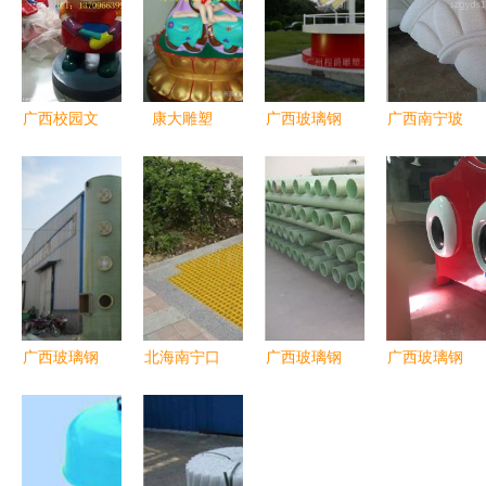
广西校园文
康大雕塑
广西玻璃钢
广西南宁玻
化新风貌
广西南宁玻
工艺新篇章
璃钢花盆
玻璃钢卡通
璃钢佛像的
探访桂林七
园林景观的
雕塑的创意
艺术传承与
星大型卡通
优选伙伴
与工艺
创新
牛雕塑的专
业厂商
广西玻璃钢
北海南宁口
广西玻璃钢
广西玻璃钢
产业升级与
碑佳品供应
电缆保护管
广告牌造型
区域经济发
广西玻璃钢
型号解析、
定制 融合
展的新引擎
水箱选购与
直销优势与
艺术与商业