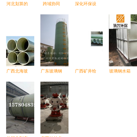
河北划算的
跨域协同
深化环保设
玻璃钢喷淋
枣强玻璃钢
备布局 广
管批销 玻
支撑梁生产
西玻璃钢采
璃钢喷淋管
厂家的广西
购优选河北
型号
之旅
枣强环宇制
品厂
广西北海玻
广东玻璃钢
广西矿井给
玻璃钢水箱
璃钢船产品
盐酸罐
排水与瓦斯
供应商专业
与企业发展
管道 玻璃
介绍 广西
透视 全球
钢阻燃防潮
玻璃钢水箱
玻璃网视角
通风管道的
的优势与应
下的区域力
创新应用
用
量