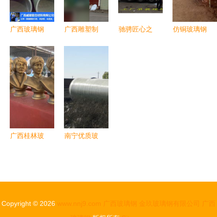
品牌发展
广西玻璃钢
广西雕塑制
驰骋匠心之
仿铜玻璃钢
排水管价格
作工厂的发
境 广西防
雕塑 广西
与选购指南
展与工艺探
城港玻璃钢
楼盘装饰的
析 从浮雕
化粪池
艺术瑰宝与
制作到玻璃
BZHC-
天使人物塑
钢应用与泡
13A-I实用
造
沫雕塑创新
价值探微
广西桂林玻
南宁优质玻
璃钢农耕人
璃钢管道
物雕塑 恒
为您推荐广
创工艺铸就
西全省卓越
乡村文化特
之选
Copyright © 2026
www.nnj9.com
广西玻璃钢
金玖玻璃钢有限公司
广西
色与报价解