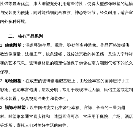
性强等显著优点。康大雕塑充分利用这些特性，使得大型佛像雕塑的运输
与安装更为便捷，同时能精细刻画衣纹、神态等细节，经久耐用，适合室
内外多种环境。
二、 核心产品系列
1.
佛像雕塑
：涵盖释迦牟尼、观音、弥勒等多种造像。作品严格遵循佛
教造像度量，法相庄严，线条流畅，既传达宗教的神圣感，又注入宁静祥
和的艺术气息。玻璃钢材质的稳定性确保了佛像在南方潮湿气候下的长久
保存。
2.
彩绘雕塑
：在成型的玻璃钢雕塑基础上，由经验丰富的画师进行手工
彩绘。色彩丰富饱满，层次分明，常用于表现神话人物、民俗主题或定制
艺术装置，极具视觉冲击力和装饰性。
3.
福禄寿雕塑
：以中国传统文化中象征幸福、官禄、长寿的三星为题
材。雕塑形象通常喜庆祥和，造型圆润可亲，常应用于庭院、广场、酒店
等场所，寄托人们对美好生活的向往。