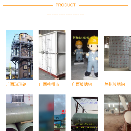
PRODUCT
----------------
广西玻璃钢
广西柳州市
广西玻璃钢
兰州玻璃钢
脱硫塔 高
华宇玻璃钢
消防卡通人
水箱加工厂
效环保与成
厂 深化无
物雕塑 城
价格与供应
本优化的锅
机玻璃钢风
市安全的创
商详解 跨
炉尾气处理
管产业，引
意守护者
越东西部的
利器
领广西玻璃
市场观察