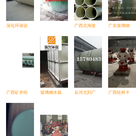
深化环保设
广西北海玻
广东玻璃钢
备布局 广
璃钢船产品
盐酸罐
西玻璃钢采
与企业发展
购优选河北
透视 全球
枣强环宇制
玻璃网视角
品厂
下的区域力
量
广西矿井给
玻璃钢水箱
从河北到广
广西桂林卡
排水与瓦斯
供应商专业
西 安达玻
通雕塑 让
管道 玻璃
介绍 广西
璃钢储水罐
广场氛
钢阻燃防潮
玻璃钢水箱
如何推动化
围“活”起来
通风管道的
的优势与应
工防腐新标
的艺术营造