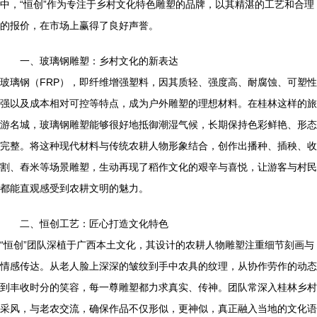
中，“恒创”作为专注于乡村文化特色雕塑的品牌，以其精湛的工艺和合理
的报价，在市场上赢得了良好声誉。
一、玻璃钢雕塑：乡村文化的新表达
玻璃钢（FRP），即纤维增强塑料，因其质轻、强度高、耐腐蚀、可塑性
强以及成本相对可控等特点，成为户外雕塑的理想材料。在桂林这样的旅
游名城，玻璃钢雕塑能够很好地抵御潮湿气候，长期保持色彩鲜艳、形态
完整。将这种现代材料与传统农耕人物形象结合，创作出播种、插秧、收
割、舂米等场景雕塑，生动再现了稻作文化的艰辛与喜悦，让游客与村民
都能直观感受到农耕文明的魅力。
二、恒创工艺：匠心打造文化特色
“恒创”团队深植于广西本土文化，其设计的农耕人物雕塑注重细节刻画与
情感传达。从老人脸上深深的皱纹到手中农具的纹理，从协作劳作的动态
到丰收时分的笑容，每一尊雕塑都力求真实、传神。团队常深入桂林乡村
采风，与老农交流，确保作品不仅形似，更神似，真正融入当地的文化语